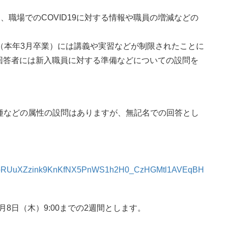
職場でのCOVID19に対する情報や職員の増減などの
（本年3月卒業）には講義や実習などが制限されたことに
回答者には新入職員に対する準備などについての設問を
職種などの属性の設問はありますが、無記名での回答とし
LSf1PpRUuXZzink9KnKfNX5PnWS1h2H0_CzHGMtl1AVEqBH
7月8日（木）9:00までの2週間とします。