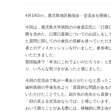
4月19日㈬，鹿児島地区勉強会・交流会を開催
今回は，鹿児島大学病院の小倉道広氏に「口唇口
際を含めた、口唇口蓋裂についてのお話しをし
た質問に関しての小倉氏の見解を述べていただ
者とのディスカッションを行いました。参加者は
いただきました。
普段臨床で「本当にこれでよいのだろうか」と
り、いろんな気づきがあったと感じました。
今回の交流会で私が一番ありがたいなと思った
歯科医師の手塚先生より「器質的な問題がある
いただけたことでした。紹介先の先生から直接
「顔の見える交流会ならでは」と感じています
おいて困りごとがある際には，積極的に県士会