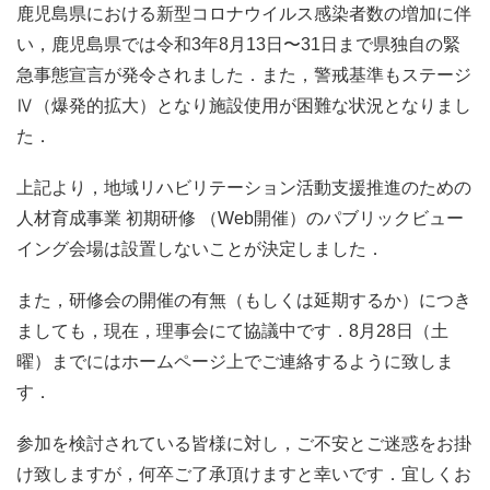
鹿児島県における新型コロナウイルス感染者数の増加に伴
い，鹿児島県では令和3年8月13日〜31日まで県独自の緊
急事態宣言が発令されました．また，警戒基準もステージ
Ⅳ（爆発的拡大）となり施設使用が困難な状況となりまし
た．
上記より，地域リハビリテーション活動支援推進のための
人材育成事業 初期研修 （Web開催）のパブリックビュー
イング会場は設置しないことが決定しました．
また，研修会の開催の有無（もしくは延期するか）につき
ましても，現在，理事会にて協議中です．8月28日（土
曜）までにはホームページ上でご連絡するように致しま
す．
参加を検討されている皆様に対し，ご不安とご迷惑をお掛
け致しますが，何卒ご了承頂けますと幸いです．宜しくお