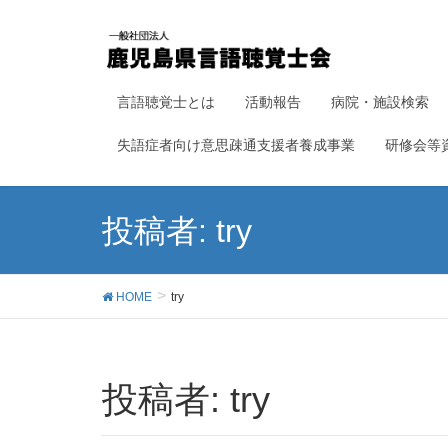
言語聴覚士とは
活動報告
病院・施設検索
失語症者向け意思疎通支援者養成事業
研修会等
投稿者: try
HOME
try
投稿者:
try