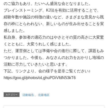
のご協力もあり、たいへん盛況な会となりました。
ブレインストーミング、KJ法を有効に活用することで、
経験年数や施設の特徴の違いなど、さまざまな意見から既
存の枠にとらわれない、新しいものが生み出せることを実
感しました。
私自身、参加者の適応力のはやさとその質の高さに大変驚
くとともに、大変うれしく感じました。
ただ、運営側としては準備や会の進行に際して、課題もみ
つかりました。今後も、みなさんのお力をおかりし地域の
活動に尽力していきたいと思います。
下記、リンクより、会の様子を是非ご覧ください♪
https://goo.gl/photos/oLghuPDiVfdN53kT6
カテゴリー
活動報告
、
北薩地区