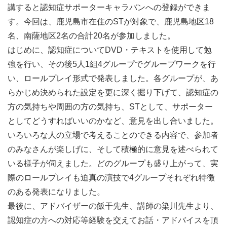
講すると認知症サポーターキャラバンへの登録ができま
す。今回は、鹿児島市在住のSTが対象で、鹿児島地区18
名、南薩地区2名の合計20名が参加しました。
はじめに、認知症についてDVD・テキストを使用して勉
強を行い、その後5人1組4グループでグループワークを行
い、ロールプレイ形式で発表しました。各グループが、あ
らかじめ決められた設定を更に深く掘り下げて、認知症の
方の気持ちや周囲の方の気持ち、STとして、サポーター
としてどうすればいいのかなど、意見を出し合いました。
いろいろな人の立場で考えることのできる内容で、参加者
のみなさんが楽しげに、そして積極的に意見を述べられて
いる様子が伺えました。どのグループも盛り上がって、実
際のロールプレイも迫真の演技で4グループそれぞれ特徴
のある発表になりました。
最後に、アドバイザーの飯干先生、講師の染川先生より、
認知症の方への対応等経験を交えてお話・アドバイスを頂