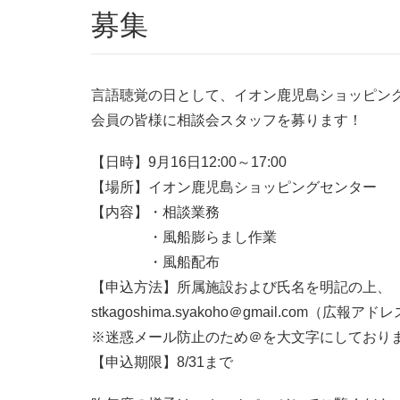
募集
言語聴覚の日として、イオン鹿児島ショッピン
会員の皆様に相談会スタッフを募ります！
【日時】9月16日12:00～17:00
【場所】イオン鹿児島ショッピングセンター
【内容】・相談業務
・風船膨らまし作業
・風船配布
【申込方法】所属施設および氏名を明記の上、
stkagoshima.syakoho＠gmail.com
※迷惑メール防止のため＠を大文字にしており
【申込期限】8/31まで