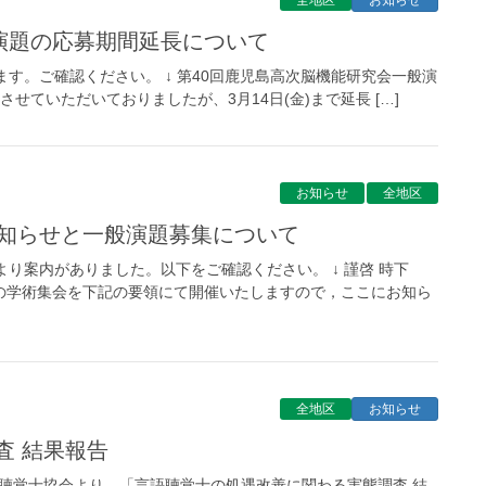
全地区
お知らせ
般演題の応募期間延長について
す。ご確認ください。 ↓ 第40回鹿児島高次脳機能研究会一般演
せていただいておりましたが、3月14日(金)まで延長 […]
お知らせ
全地区
お知らせと一般演題募集について
り案内がありました。以下をご確認ください。 ↓ 謹啓 時下
の学術集会を下記の要領にて開催いたしますので，ここにお知ら
全地区
お知らせ
査 結果報告
語聴覚士協会より、「言語聴覚士の処遇改善に関わる実態調査 結