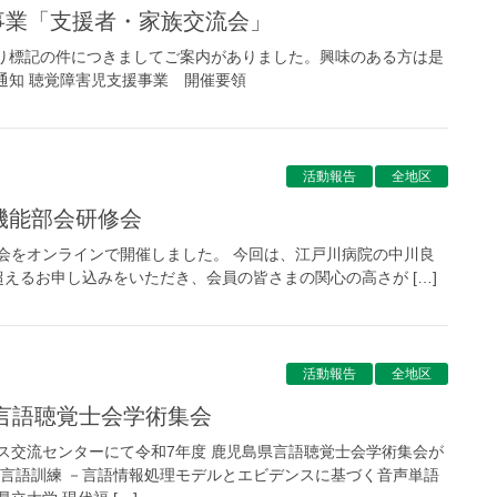
事業「支援者・家族交流会」
り標記の件につきましてご案内がありました。興味のある方は是
通知 聴覚障害児支援事業 開催要領
活動報告
全地区
脳機能部会研修会
研修会をオンラインで開催しました。 今回は、江戸川病院の中川良
超えるお申し込みをいただき、会員の皆さまの関心の高さが […]
活動報告
全地区
県言語聴覚士会学術集会
ックス交流センターにて令和7年度 鹿児島県言語聴覚士会学術集会が
の言語訓練 －言語情報処理モデルとエビデンスに基づく音声単語