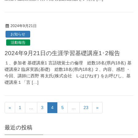
2024年9月21日
お知らせ
活動報告
2024年9月21日の生涯学習基礎講座1･2報告
１、参加者 基礎講座1 言語聴覚士の倫理 総数18名(県内18名) 基
礎講座2 臨床実践(基礎) 総数18名(県内18名) ２、内容、感想 ・
今回、講師に西野 将太氏(株式会社 L-はぴねす) をお呼びし、基
礎講座１「言 […]
«
1
…
3
4
5
…
23
»
最近の投稿