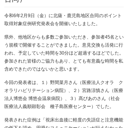
令和6年2月9日（金）に北薩・鹿児島地区合同のポイント
取得対象症例研究発表会を開催いたしました。
県外、他地区からも多数ご参加いただき、参加者45名とい
う規模で開催することができました。意見交換も活発に行
われ、予定していた時間を30分ほど超過するほどでした。
参加された皆様のご協力もあり、とても有意義な時間を私
含めできたのではないかと思います。
今回の発表者は、１）野間菜月さん（医療法人クオラ ク
オラリハビリテーション病院）、２）宮路涼慎さん（医療
法人博悠会 博悠会温泉病院）、３）髙ぴあのさん（社会
医療法人義順顕彰会 種子島医療センター）でした。
発表された症例は「視床出血後に軽度の失語症と注意機能
の低下を認め、円滑なコミュニケーションが行えなかった