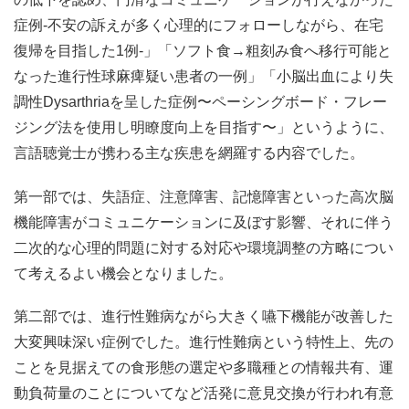
症例-不安の訴えが多く心理的にフォローしながら、在宅
復帰を目指した1例-」「ソフト食→粗刻み食へ移行可能と
なった進行性球麻痺疑い患者の一例」「小脳出血により失
調性Dysarthriaを呈した症例〜ペーシングボード・フレー
ジング法を使用し明瞭度向上を目指す〜」というように、
言語聴覚士が携わる主な疾患を網羅する内容でした。
第一部では、失語症、注意障害、記憶障害といった高次脳
機能障害がコミュニケーションに及ぼす影響、それに伴う
二次的な心理的問題に対する対応や環境調整の方略につい
て考えるよい機会となりました。
第二部では、進行性難病ながら大きく嚥下機能が改善した
大変興味深い症例でした。進行性難病という特性上、先の
ことを見据えての食形態の選定や多職種との情報共有、運
動負荷量のことについてなど活発に意見交換が行われ有意